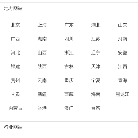
地方网站
北京
上海
广东
湖北
山东
广西
湖南
四川
江苏
河南
河北
山西
浙江
辽宁
安徽
福建
陕西
吉林
天津
江西
贵州
云南
重庆
宁夏
青海
甘肃
新疆
西藏
海南
黑龙江
内蒙古
香港
澳门
台湾
行业网站