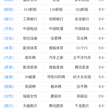
[邮箱]
163邮箱
126邮箱
QQ邮箱
更多>
[银行]
工商银行
招商银行
农业银行
更多>
[手机]
中国电信
中国联通
中国移动
更多>
[交友]
世纪佳缘
珍爱网
百合网
更多>
[体育]
新浪体育
搜狐体育
CCTV5
更多>
[汽车]
易车网
汽车之家
太平洋汽车
更多>
[星座]
新浪星座
搜狐星相
腾讯星座
更多>
[健康]
39健康
寻医问药网
好大夫在线
更多>
[团购]
美团网
糯米网
拉手网
更多>
[女性]
瑞丽女性
蘑菇街
美丽说
更多>
[图片]
天极图片
腾讯图库
千龙图片
更多>