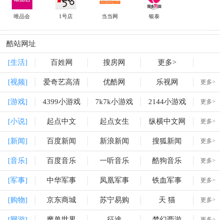
唯品会
1号店
当当网
银泰
酷站网址
[生活]
百姓网
搜房网
更多>
[视频]
爱奇艺高清
优酷网
乐视网
更多>
[游戏]
4399小游戏
7k7k小游戏
2144小游戏
更多>
[小说]
起点中文
起点女生
纵横中文网
更多>
[新闻]
百度新闻
新浪新闻
搜狐新闻
更多>
[音乐]
百度音乐
一听音乐
酷狗音乐
更多>
[军事]
中华军事
凤凰军事
铁血军事
更多>
[购物]
京东商城
苏宁易购
天 猫
更多>
[网游]
魔兽世界
征途
梦幻西游
更多>