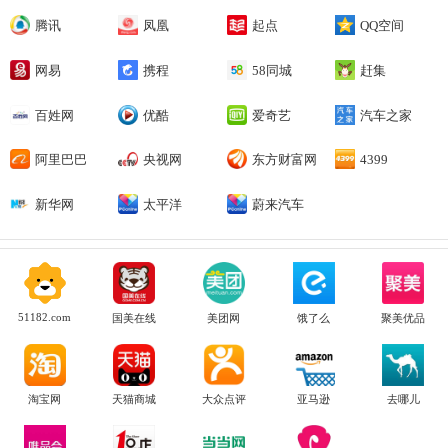
腾讯
凤凰
起点
QQ空间
网易
携程
58同城
赶集
百姓网
优酷
爱奇艺
汽车之家
阿里巴巴
央视网
东方财富网
4399
新华网
太平洋
蔚来汽车
51182.com
国美在线
美团网
饿了么
聚美优品
淘宝网
天猫商城
大众点评
亚马逊
去哪儿