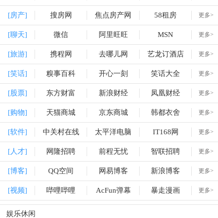
[房产]
搜房网
焦点房产网
58租房
更多>
[聊天]
微信
阿里旺旺
MSN
更多>
[旅游]
携程网
去哪儿网
艺龙订酒店
更多>
[笑话]
糗事百科
开心一刻
笑话大全
更多>
[股票]
东方财富
新浪财经
凤凰财经
更多>
[购物]
天猫商城
京东商城
韩都衣舍
更多>
[软件]
中关村在线
太平洋电脑
IT168网
更多>
[人才]
网隆招聘
前程无忧
智联招聘
更多>
[博客]
QQ空间
网易博客
新浪博客
更多>
[视频]
哔哩哔哩
AcFun弹幕
暴走漫画
更多>
娱乐休闲