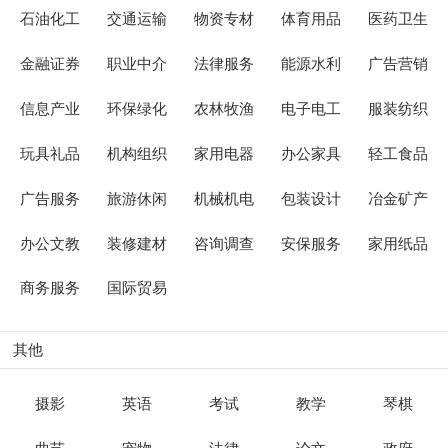
石油化工
交通运输
物资专材
体育用品
医药卫生
金融证券
职业中介
法律服务
能源水利
广告营销
信息产业
环保绿化
农林牧渔
电子电工
服装纺织
玩具礼品
机构组织
家用电器
办公家具
轻工食品
广告服务
旅游休闲
机械机电
包装设计
冶金矿产
办公文教
装修建材
咨询调查
安保服务
家用纸品
商务服务
国际贸易
其他
摄影
英语
考试
教学
琴棋